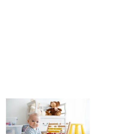
eşdeğerdir!
SmartQuestionnaire'imiz
aldatmayı önler çünkü yalnızca
kişinin en çok hoşlandığı şeylere
göre sıralanmış olumlu ifadeler
içerir. Yerleşik yalan önleme
sistemimiz, sonuçları manipüle
etmeye yönelik en ufak bir girişimi
bile otomatik olarak algılar ve
sonuçların karar verme açısından
güvenilir olup olmadığını belirler.